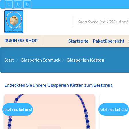
Zum
Inhalt
springen
Products
search
Startseite
Paketübersicht
BUSINESS SHOP
Start
/
Glasperlen Schmuck
/
Glasperlen Ketten
Endeckten Sie unsere Glasperlen Ketten zum Bestpreis.
Jetzt neu bei uns!
Jetzt neu bei uns!