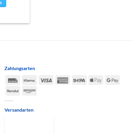
B
Zahlungsarten
Rechung
Klarna
Visa
American
Sepa
Apple
Google
Express
Pay
Pay
Revolut
Amazon
Versandarten