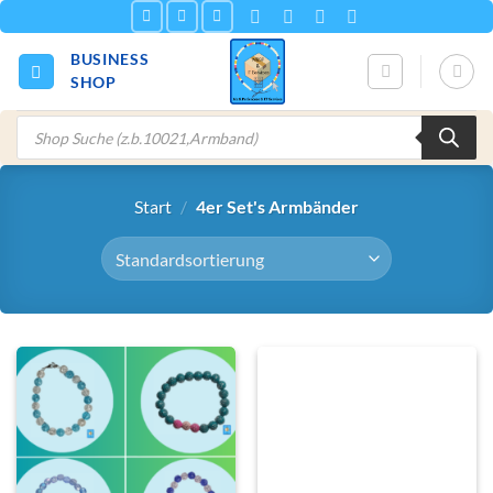
Zum
Inhalt
BUSINESS
springen
SHOP
Products
search
Start
/
4er Set's Armbänder