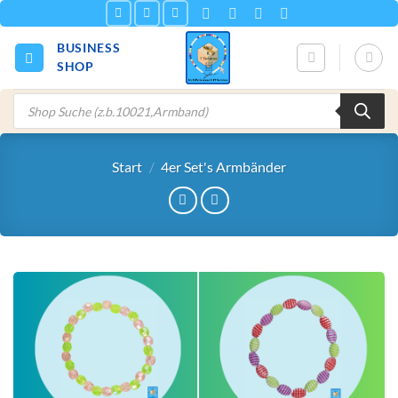
Zum
Inhalt
BUSINESS
springen
SHOP
Products
search
Start
/
4er Set's Armbänder