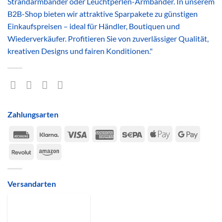
Strandarmbänder oder Leuchtperlen-Armbänder. In unserem
B2B-Shop bieten wir attraktive Sparpakete zu günstigen
Einkaufspreisen – ideal für Händler, Boutiquen und
Wiederverkäufer. Profitieren Sie von zuverlässiger Qualität,
kreativen Designs und fairen Konditionen."
Zahlungsarten
Rechung
Klarna
Visa
American
Sepa
Apple
Google
Express
Pay
Pay
Revolut
Amazon
Versandarten