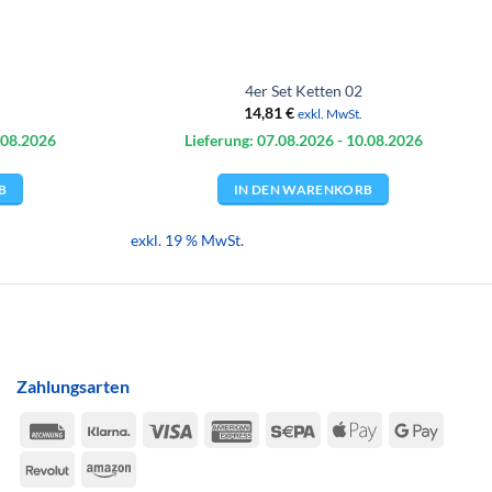
4er Set Ketten 02
14,81
€
exkl. MwSt.
.08.
2026
Lieferung: 07.08.
2026
- 10.08.
2026
B
IN DEN WARENKORB
exkl. 19 % MwSt.
Zahlungsarten
Rechung
Klarna
Visa
American
Sepa
Apple
Google
Express
Pay
Pay
Revolut
Amazon