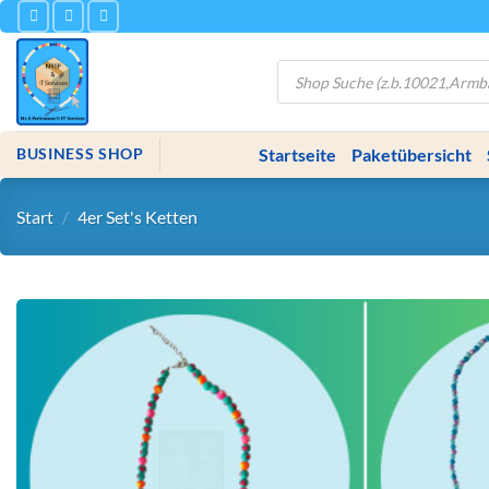
Zum
Inhalt
springen
Products
search
Startseite
Paketübersicht
BUSINESS SHOP
Start
/
4er Set's Ketten