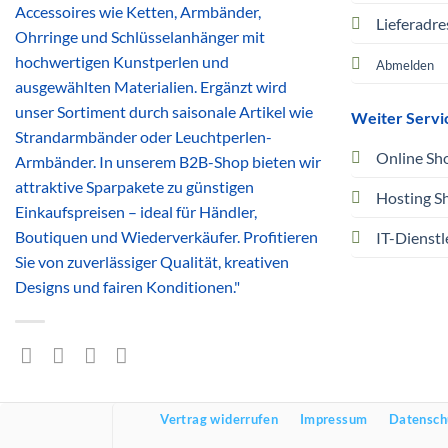
Accessoires wie Ketten, Armbänder,
Lieferadre
Ohrringe und Schlüsselanhänger mit
hochwertigen Kunstperlen und
Abmelden
ausgewählten Materialien. Ergänzt wird
unser Sortiment durch saisonale Artikel wie
Weiter Servi
Strandarmbänder oder Leuchtperlen-
Online Sh
Armbänder. In unserem B2B-Shop bieten wir
attraktive Sparpakete zu günstigen
Hosting S
Einkaufspreisen – ideal für Händler,
Boutiquen und Wiederverkäufer. Profitieren
IT-Dienstl
Sie von zuverlässiger Qualität, kreativen
Designs und fairen Konditionen."
Vertrag widerrufen
Impressum
Datensch