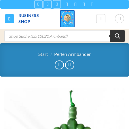
Zum
Inhalt
BUSINESS
springen
SHOP
Products
search
Start
/
Perlen Armbänder