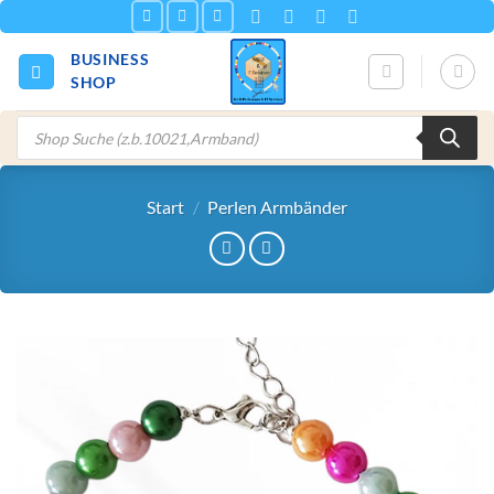
Zum
Inhalt
BUSINESS
springen
SHOP
Products
search
Start
/
Perlen Armbänder