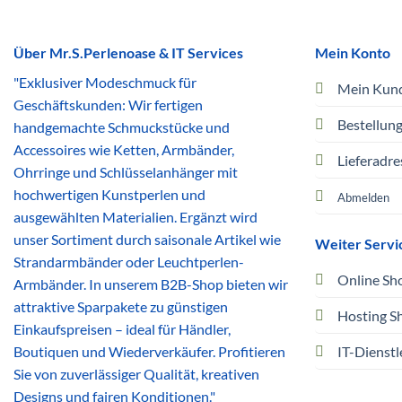
Über Mr.S.Perlenoase & IT Services
Mein Konto
"Exklusiver Modeschmuck für
Mein Kun
Geschäftskunden: Wir fertigen
Bestellun
handgemachte Schmuckstücke und
Accessoires wie Ketten, Armbänder,
Lieferadre
Ohrringe und Schlüsselanhänger mit
hochwertigen Kunstperlen und
Abmelden
ausgewählten Materialien. Ergänzt wird
unser Sortiment durch saisonale Artikel wie
Weiter Servi
Strandarmbänder oder Leuchtperlen-
Online Sh
Armbänder. In unserem B2B-Shop bieten wir
attraktive Sparpakete zu günstigen
Hosting S
Einkaufspreisen – ideal für Händler,
Boutiquen und Wiederverkäufer. Profitieren
IT-Dienstl
Sie von zuverlässiger Qualität, kreativen
Designs und fairen Konditionen."