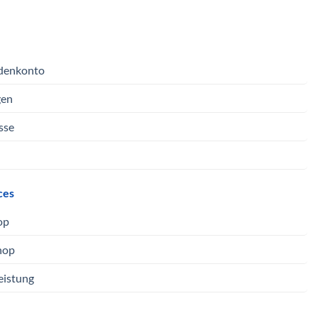
denkonto
gen
sse
ces
op
hop
eistung