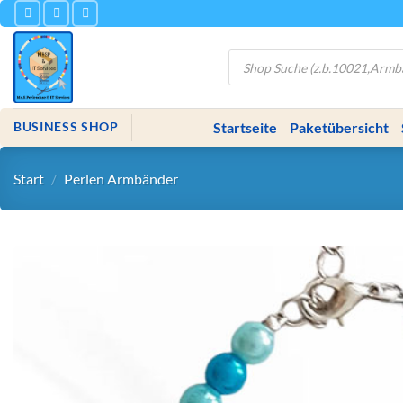
Zum
Inhalt
springen
Products
search
Startseite
Paketübersicht
BUSINESS SHOP
Start
/
Perlen Armbänder