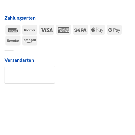
Zahlungsarten
Rechung
Klarna
Visa
American
Sepa
Apple
Google
Express
Pay
Pay
Revolut
Amazon
Versandarten