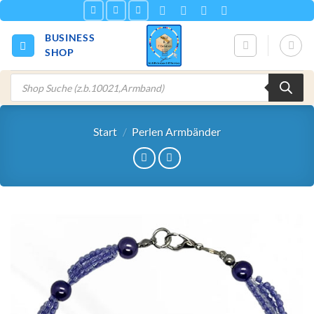
Zum
Inhalt
BUSINESS
springen
SHOP
Products
search
Start
/
Perlen Armbänder