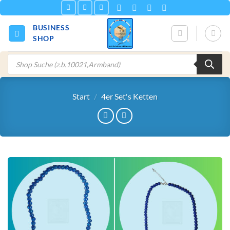
Zum
Inhalt
BUSINESS
springen
SHOP
Products
search
Start
/
4er Set's Ketten