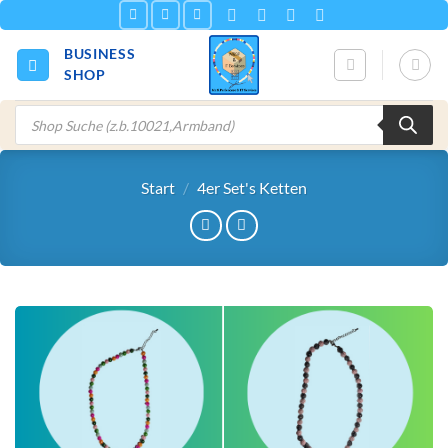
Zum
Inhalt
BUSINESS
springen
SHOP
Products
search
Start
/
4er Set's Ketten