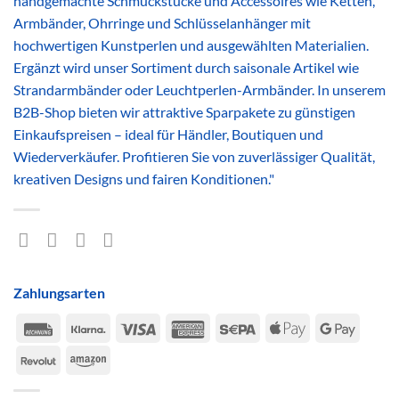
handgemachte Schmuckstücke und Accessoires wie Ketten,
Armbänder, Ohrringe und Schlüsselanhänger mit
hochwertigen Kunstperlen und ausgewählten Materialien.
Ergänzt wird unser Sortiment durch saisonale Artikel wie
Strandarmbänder oder Leuchtperlen-Armbänder. In unserem
B2B-Shop bieten wir attraktive Sparpakete zu günstigen
Einkaufspreisen – ideal für Händler, Boutiquen und
Wiederverkäufer. Profitieren Sie von zuverlässiger Qualität,
kreativen Designs und fairen Konditionen."
Zahlungsarten
Rechung
Klarna
Visa
American
Sepa
Apple
Google
Express
Pay
Pay
Revolut
Amazon