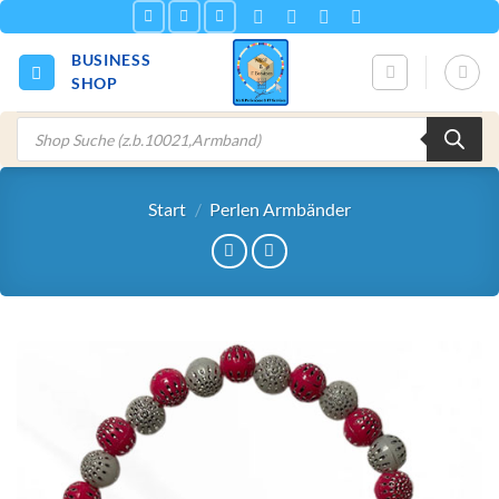
Zum
Inhalt
BUSINESS
springen
SHOP
Products
search
Start
/
Perlen Armbänder