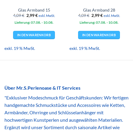
Glas Armband 15
Glas Armband 28
Ursprünglicher
Aktueller
Ursprünglicher
Aktueller
4,09
€
2,99
€
4,09
€
2,99
€
exkl. MwSt.
exkl. MwSt.
Preis
Preis
Preis
Preis
Lieferung: 07.08.
war:
ist:
- 10.08.
Lieferung: 07.08.
war:
ist:
- 10.08.
4,09 €
2,99 €.
4,09 €
2,99 €.
IN DEN WARENKORB
IN DEN WARENKORB
exkl. 19 % MwSt.
exkl. 19 % MwSt.
Über Mr.S.Perlenoase & IT Services
"Exklusiver Modeschmuck für Geschäftskunden: Wir fertigen
handgemachte Schmuckstücke und Accessoires wie Ketten,
Armbänder, Ohrringe und Schlüsselanhänger mit
hochwertigen Kunstperlen und ausgewählten Materialien.
Ergänzt wird unser Sortiment durch saisonale Artikel wie