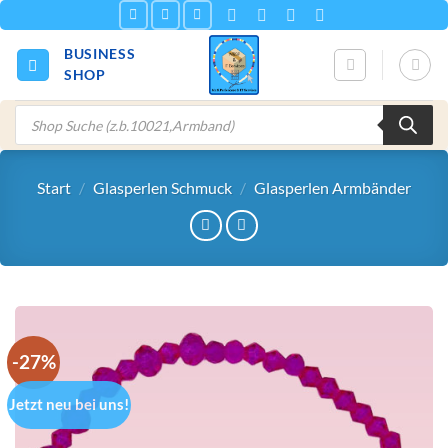
Zum
Inhalt
BUSINESS
springen
SHOP
Products
search
Start
/
Glasperlen Schmuck
/
Glasperlen Armbänder
-27%
Jetzt neu bei uns!