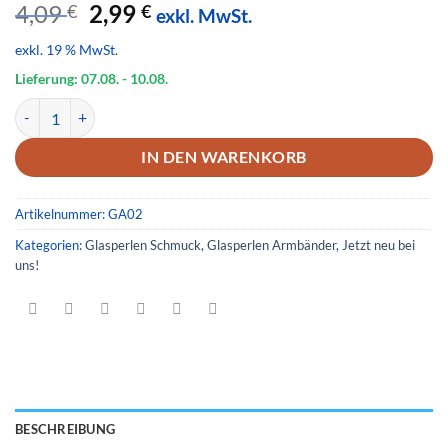
Ursprünglicher
Aktueller
4,09
2,99
€
€
exkl. MwSt.
Preis
Preis
exkl. 19 % MwSt.
war:
ist:
4,09 €
2,99 €.
Lieferung: 07.08.
- 10.08.
Glas Armband 02 Menge
IN DEN WARENKORB
Artikelnummer:
GA02
Kategorien:
Glasperlen Schmuck
,
Glasperlen Armbänder
,
Jetzt neu bei
uns!
BESCHREIBUNG