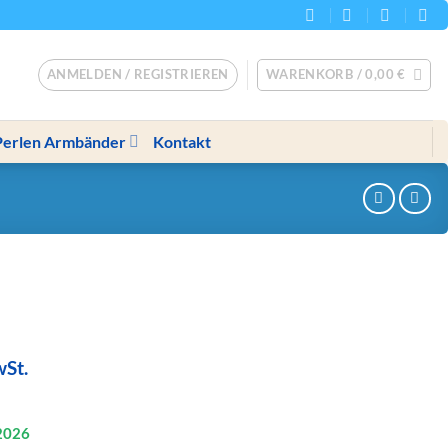
ANMELDEN / REGISTRIEREN
WARENKORB /
0,00
€
Perlen Armbänder
Kontakt
her
ler
wSt.
2026