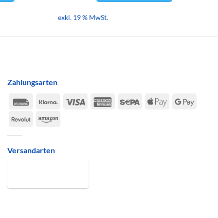
exkl. 19 % MwSt.
n
Zahlungsarten
n
Rechung
Klarna
Visa
American
Sepa
Apple
Google
Express
Pay
Pay
Revolut
Amazon
eite
Versandarten