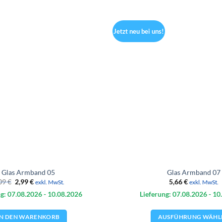
Jetzt neu bei uns!
Glas Armband 05
Glas Armband 07
Ursprünglicher
Aktueller
09
€
2,99
€
5,66
€
exkl. MwSt.
exkl. MwSt.
Preis
Preis
g: 07.08.
2026
- 10.08.
2026
Lieferung: 07.08.
2026
- 10
war:
ist:
4,09 €
2,99 €.
IN DEN WARENKORB
AUSFÜHRUNG WÄHL