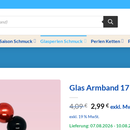
Saison Schmuck
Glasperlen Schmuck
Perlen Ketten
Glas Armband 17
Ursprünglic
Aktuel
4,09
2,99
€
€
exkl. M
Preis
Preis
exkl. 19 % MwSt.
war:
ist:
4,09 €
2,99 €.
Lieferung: 07.08.
2026
- 10.08.