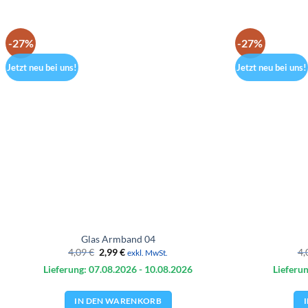
-27%
-27%
Jetzt neu bei uns!
Jetzt neu bei uns!
Glas Armband 04
Ursprünglicher
Aktueller
4,09
€
2,99
€
4,
exkl. MwSt.
Preis
Preis
Lieferung: 07.08.
2026
- 10.08.
2026
Lieferun
war:
ist:
4,09 €
2,99 €.
IN DEN WARENKORB