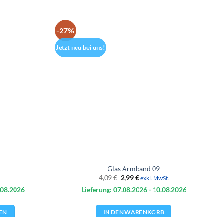
-27%
Jetzt neu bei uns!
Glas Armband 09
Ursprünglicher
Aktueller
4,09
€
2,99
€
exkl. MwSt.
Preis
Preis
.08.
2026
Lieferung: 07.08.
2026
- 10.08.
2026
war:
ist:
4,09 €
2,99 €.
EN
IN DEN WARENKORB