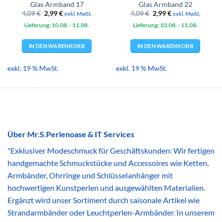
Glas Armband 17
Glas Armband 22
Ursprünglicher
Aktueller
Ursprünglicher
Aktueller
4,09
€
2,99
€
4,09
€
2,99
€
exkl. MwSt.
exkl. MwSt.
Preis
Preis
Preis
Preis
Lieferung: 10.08.
war:
ist:
- 11.08.
Lieferung: 10.08.
war:
ist:
- 11.08.
4,09 €
2,99 €.
4,09 €
2,99 €.
IN DEN WARENKORB
IN DEN WARENKORB
exkl. 19 % MwSt.
exkl. 19 % MwSt.
Über Mr.S.Perlenoase & IT Services
"Exklusiver Modeschmuck für Geschäftskunden: Wir fertigen
handgemachte Schmuckstücke und Accessoires wie Ketten,
Armbänder, Ohrringe und Schlüsselanhänger mit
hochwertigen Kunstperlen und ausgewählten Materialien.
Ergänzt wird unser Sortiment durch saisonale Artikel wie
Strandarmbänder oder Leuchtperlen-Armbänder. In unserem