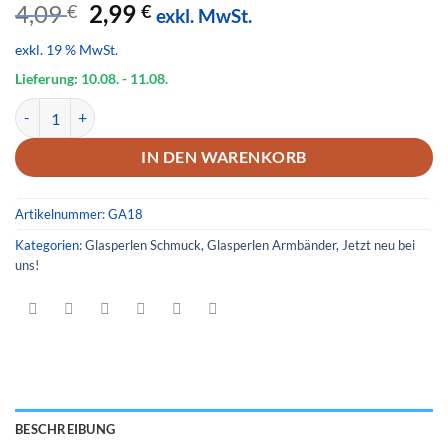
Ursprünglicher
Aktueller
4,09
2,99
€
€
exkl. MwSt.
Preis
Preis
exkl. 19 % MwSt.
war:
ist:
4,09 €
2,99 €.
Lieferung: 10.08.
- 11.08.
Glas Armband 18 Menge
IN DEN WARENKORB
Artikelnummer:
GA18
Kategorien:
Glasperlen Schmuck
,
Glasperlen Armbänder
,
Jetzt neu bei
uns!
BESCHREIBUNG