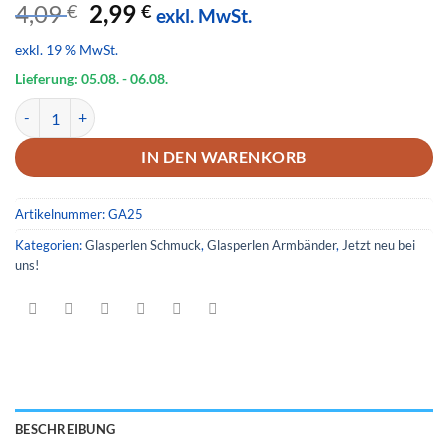
Ursprünglicher
Aktueller
4,09
2,99
€
€
exkl. MwSt.
Preis
Preis
exkl. 19 % MwSt.
war:
ist:
4,09 €
2,99 €.
Lieferung: 05.08.
- 06.08.
Glas Armband 25 Menge
IN DEN WARENKORB
Artikelnummer:
GA25
Kategorien:
Glasperlen Schmuck
,
Glasperlen Armbänder
,
Jetzt neu bei
uns!
BESCHREIBUNG