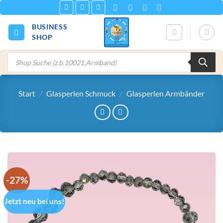
Zum
Inhalt
BUSINESS
springen
SHOP
Products
search
Start
/
Glasperlen Schmuck
/
Glasperlen Armbänder
-27%
Jetzt neu bei uns!