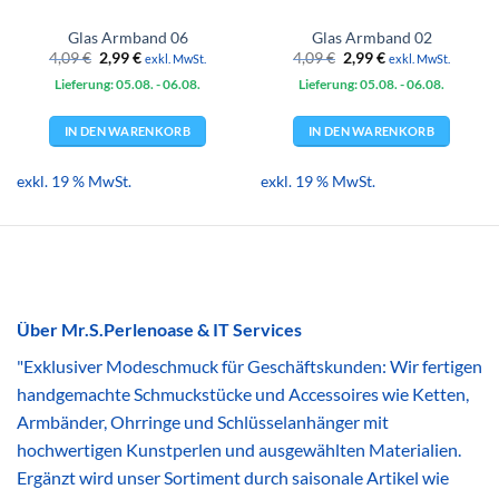
Glas Armband 06
Glas Armband 02
Ursprünglicher
Aktueller
Ursprünglicher
Aktueller
4,09
€
2,99
€
4,09
€
2,99
€
exkl. MwSt.
exkl. MwSt.
Preis
Preis
Preis
Preis
Lieferung: 05.08.
war:
ist:
- 06.08.
Lieferung: 05.08.
war:
ist:
- 06.08.
4,09 €
2,99 €.
4,09 €
2,99 €.
IN DEN WARENKORB
IN DEN WARENKORB
exkl. 19 % MwSt.
exkl. 19 % MwSt.
Über Mr.S.Perlenoase & IT Services
"Exklusiver Modeschmuck für Geschäftskunden: Wir fertigen
handgemachte Schmuckstücke und Accessoires wie Ketten,
Armbänder, Ohrringe und Schlüsselanhänger mit
hochwertigen Kunstperlen und ausgewählten Materialien.
Ergänzt wird unser Sortiment durch saisonale Artikel wie