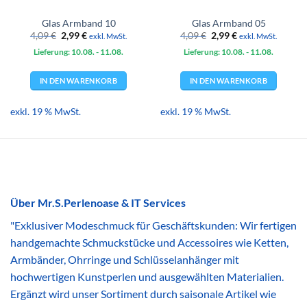
Glas Armband 10
Glas Armband 05
Ursprünglicher
Aktueller
Ursprünglicher
Aktueller
4,09
€
2,99
€
4,09
€
2,99
€
exkl. MwSt.
exkl. MwSt.
Preis
Preis
Preis
Preis
Lieferung: 10.08.
war:
ist:
- 11.08.
Lieferung: 10.08.
war:
ist:
- 11.08.
4,09 €
2,99 €.
4,09 €
2,99 €.
IN DEN WARENKORB
IN DEN WARENKORB
exkl. 19 % MwSt.
exkl. 19 % MwSt.
Über Mr.S.Perlenoase & IT Services
"Exklusiver Modeschmuck für Geschäftskunden: Wir fertigen
handgemachte Schmuckstücke und Accessoires wie Ketten,
Armbänder, Ohrringe und Schlüsselanhänger mit
hochwertigen Kunstperlen und ausgewählten Materialien.
Ergänzt wird unser Sortiment durch saisonale Artikel wie