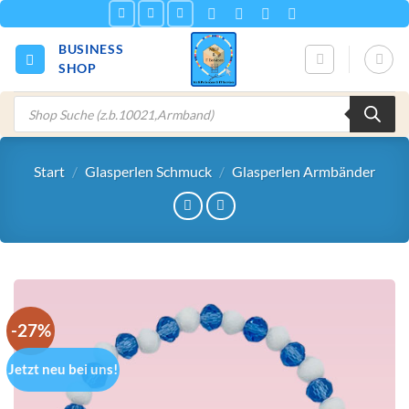
Zum
Inhalt
BUSINESS
springen
SHOP
Products
search
Start
/
Glasperlen Schmuck
/
Glasperlen Armbänder
-27%
Jetzt neu bei uns!