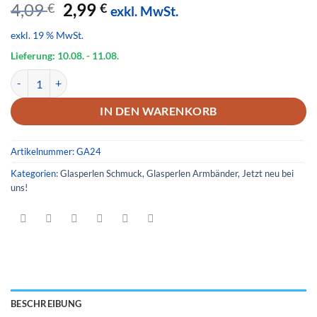
Ursprünglicher
Aktueller
4,09
2,99
€
€
exkl. MwSt.
Preis
Preis
exkl. 19 % MwSt.
war:
ist:
4,09 €
2,99 €.
Lieferung: 10.08.
- 11.08.
Glas Armband 24 Menge
IN DEN WARENKORB
Artikelnummer:
GA24
Kategorien:
Glasperlen Schmuck
,
Glasperlen Armbänder
,
Jetzt neu bei
uns!
BESCHREIBUNG