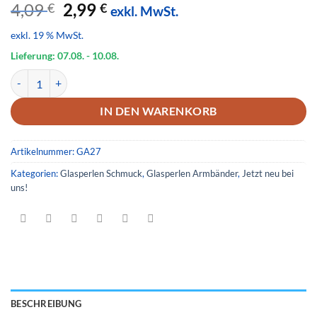
Ursprünglicher
Aktueller
4,09
2,99
€
€
exkl. MwSt.
Preis
Preis
exkl. 19 % MwSt.
war:
ist:
4,09 €
2,99 €.
Lieferung: 07.08.
- 10.08.
Glas Armband 27 Menge
IN DEN WARENKORB
Artikelnummer:
GA27
Kategorien:
Glasperlen Schmuck
,
Glasperlen Armbänder
,
Jetzt neu bei
uns!
BESCHREIBUNG