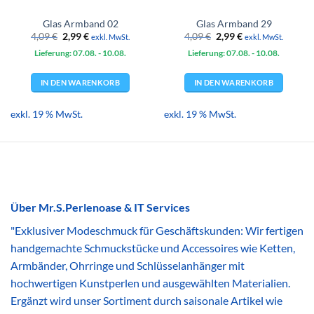
Glas Armband 02
Glas Armband 29
Ursprünglicher
Aktueller
Ursprünglicher
Aktueller
4,09
€
2,99
€
4,09
€
2,99
€
exkl. MwSt.
exkl. MwSt.
Preis
Preis
Preis
Preis
Lieferung: 07.08.
war:
ist:
- 10.08.
Lieferung: 07.08.
war:
ist:
- 10.08.
4,09 €
2,99 €.
4,09 €
2,99 €.
IN DEN WARENKORB
IN DEN WARENKORB
exkl. 19 % MwSt.
exkl. 19 % MwSt.
Über Mr.S.Perlenoase & IT Services
"Exklusiver Modeschmuck für Geschäftskunden: Wir fertigen
handgemachte Schmuckstücke und Accessoires wie Ketten,
Armbänder, Ohrringe und Schlüsselanhänger mit
hochwertigen Kunstperlen und ausgewählten Materialien.
Ergänzt wird unser Sortiment durch saisonale Artikel wie