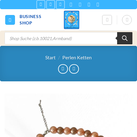
Zum
Inhalt
BUSINESS
springen
SHOP
Products
search
Start
/
Perlen Ketten