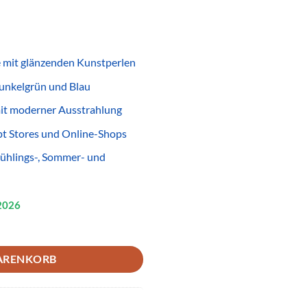
 mit glänzenden Kunstperlen
Dunkelgrün und Blau
it moderner Ausstrahlung
pt Stores und Online-Shops
rühlings-, Sommer- und
2026
rün Rosa Dunkelgrün Blau – Glänzender Modeschmuck für Wiederverk
ARENKORB