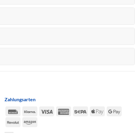
Zahlungsarten
Rechung
Klarna
Visa
American
Sepa
Apple
Google
Express
Pay
Pay
Revolut
Amazon