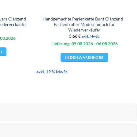
warz Glänzend
Handgemachte Perlenkette Bunt Glänzend –
iederverkäufer
Farbenfroher Modeschmuck für
Wiederverkäufer
5,66
€
exkl. MwSt.
.08.
2026
Lieferung: 05.08.
2026
- 06.08.
2026
B
IN DEN WARENKORB
exkl. 19 % MwSt.