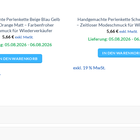
e Perlenkette Beige Blau Gelb
Handgemachte Perlenkette Sch
Orange Matt – Farbenfroher
– Zeitloser Modeschmuck für W
muck für Wiederverkäufer
5,66
€
exkl. MwSt.
5,66
€
exkl. MwSt.
Lieferung: 05.08.
2026
- 06
g: 05.08.
2026
- 06.08.
2026
IN DEN WARENKOR
IN DEN WARENKORB
exkl. 19 % MwSt.
.