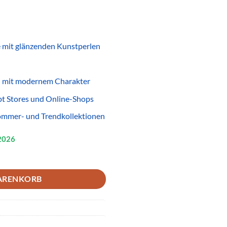
 mit glänzenden Kunstperlen
n mit modernem Charakter
pt Stores und Online-Shops
Sommer- und Trendkollektionen
2026
s Pink Glänzend – Farbenfroher Modeschmuck für Wiederverkäufer Me
ARENKORB