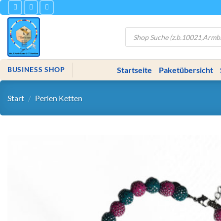
Zum
Inhalt
springen
Products
search
Startseite
Paketübersicht
BUSINESS SHOP
Start
/
Perlen Ketten