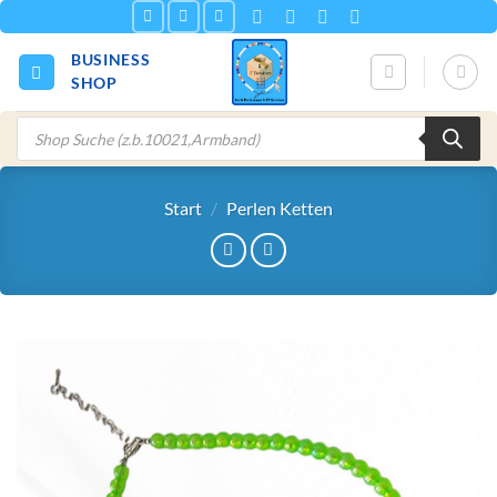
Zum
Inhalt
BUSINESS
springen
SHOP
Products
search
Start
/
Perlen Ketten