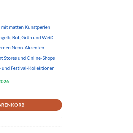
 mit matten Kunstperlen
ongelb, Rot, Grün und Weiß
dernen Neon-Akzenten
pt Stores und Online-Shops
- und Festival-Kollektionen
2026
Bunt Matt – Farbenfroher Modeschmuck für Wiederverkäufer Menge
ARENKORB