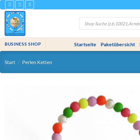
Zum
Inhalt
springen
Products
search
Startseite
Paketübersicht
BUSINESS SHOP
Start
/
Perlen Ketten