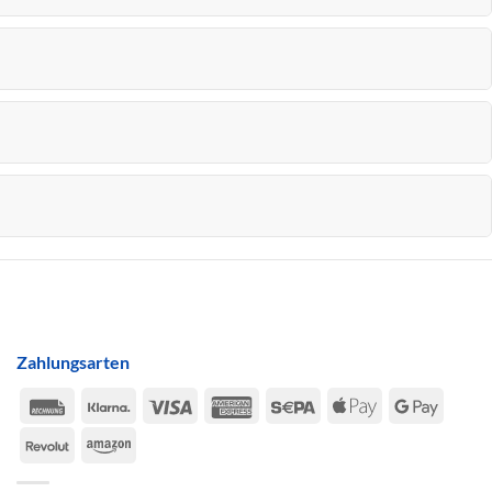
Zahlungsarten
Rechung
Klarna
Visa
American
Sepa
Apple
Google
Express
Pay
Pay
Revolut
Amazon