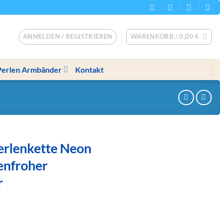
ANMELDEN / REGISTRIEREN
WARENKORB /
0,00
€
Perlen Armbänder
Kontakt
rlenkette Neon
enfroher
r