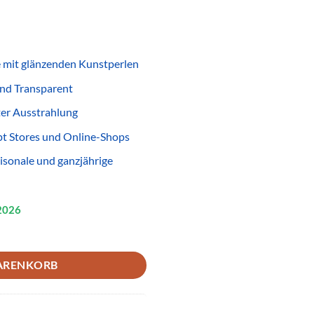
 mit glänzenden Kunstperlen
nd Transparent
ter Ausstrahlung
pt Stores und Online-Shops
aisonale und ganzjährige
2026
ransparent – Glänzender Modeschmuck für Wiederverkäufer Menge
ARENKORB