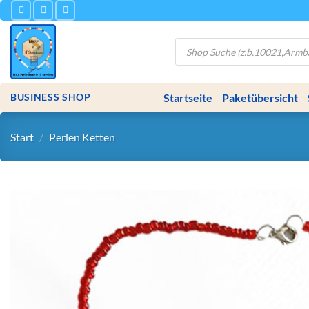
Zum
Inhalt
springen
Products
search
Startseite
Paketübersicht
BUSINESS SHOP
Start
/
Perlen Ketten