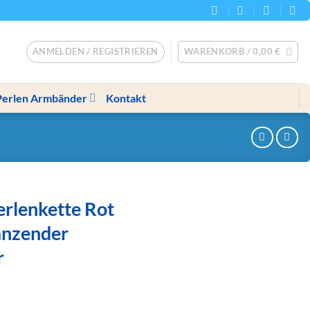
ANMELDEN / REGISTRIEREN
WARENKORB /
0,00
€
Perlen Armbänder
Kontakt
rlenkette Rot
änzender
r