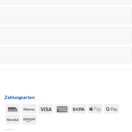
Zahlungsarten
Rechung
Klarna
Visa
American
Sepa
Apple
Google
Express
Pay
Pay
Revolut
Amazon