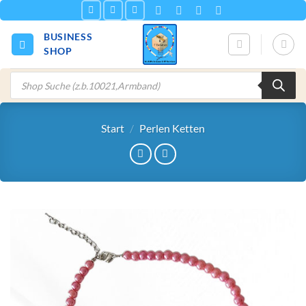
Zum
Inhalt
BUSINESS
springen
SHOP
Products
search
Start
/
Perlen Ketten