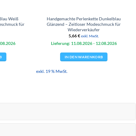
Blau Weiß
Handgemachte Perlenkette Dunkelblau
eschmuck für
Glänzend – Zeitloser Modeschmuck für
Wiederverkäufer
5,66
€
exkl. MwSt.
.08.
2026
Lieferung: 11.08.
2026
- 12.08.
2026
B
IN DEN WARENKORB
exkl. 19 % MwSt.