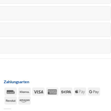
Zahlungsarten
Rechung
Klarna
Visa
American
Sepa
Apple
Google
Express
Pay
Pay
Revolut
Amazon