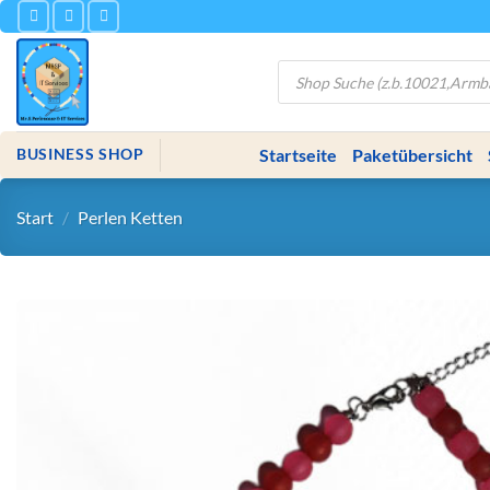
Zum
Inhalt
springen
Products
search
Startseite
Paketübersicht
BUSINESS SHOP
Start
/
Perlen Ketten