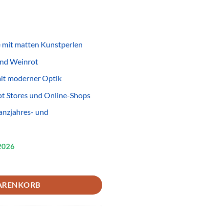
 mit matten Kunstperlen
und Weinrot
it moderner Optik
pt Stores und Online-Shops
anzjahres- und
2026
einrot Matt – Zeitloser Modeschmuck für Wiederverkäufer Menge
ARENKORB