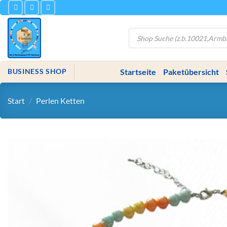
Zum
Inhalt
springen
Products
search
Startseite
Paketübersicht
BUSINESS SHOP
Start
/
Perlen Ketten