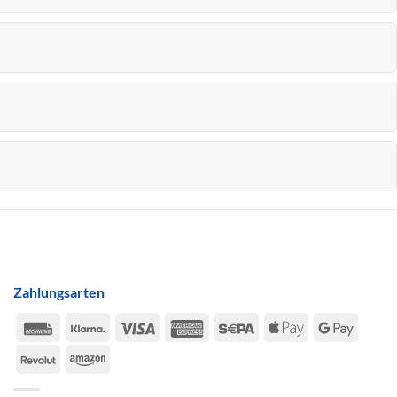
Zahlungsarten
Rechung
Klarna
Visa
American
Sepa
Apple
Google
Express
Pay
Pay
Revolut
Amazon