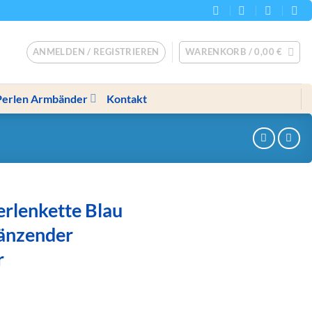
ANMELDEN / REGISTRIEREN
WARENKORB /
0,00
€
Perlen Armbänder
Kontakt
rlenkette Blau
länzender
r