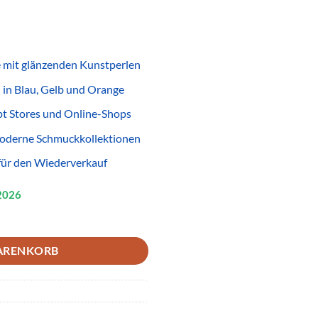
 mit glänzenden Kunstperlen
 in Blau, Gelb und Orange
pt Stores und Online-Shops
 moderne Schmuckkollektionen
für den Wiederverkauf
2026
Gelb Orange – Glänzender Modeschmuck für Wiederverkäufer Menge
ARENKORB