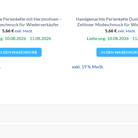
 Perlenkette mit Herzmotiven –
Handgemachte Perlenkette Dunk
eschmuck für Wiederverkäufer
Zeitloser Modeschmuck für Wi
5,66
€
5,66
€
exkl. MwSt.
exkl. MwSt.
g: 10.08.
2026
- 11.08.
2026
Lieferung: 10.08.
2026
- 11
IN DEN WARENKORB
IN DEN WARENKOR
.
exkl. 19 % MwSt.