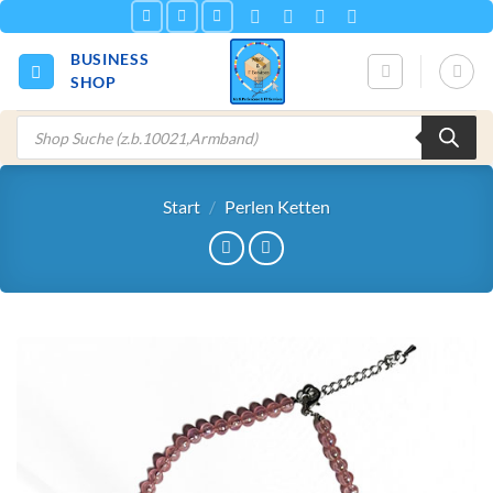
Zum
Inhalt
BUSINESS
springen
SHOP
Products
search
Start
/
Perlen Ketten