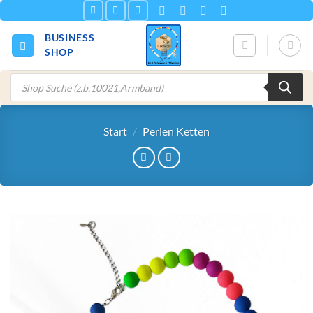
Zum
Inhalt
BUSINESS
springen
SHOP
Products
search
Start
/
Perlen Ketten