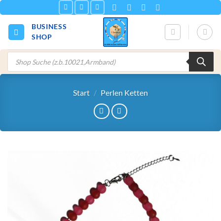
Zum
Inhalt
BUSINESS
springen
SHOP
Products
search
Start
/
Perlen Ketten