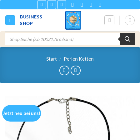
Zum
Inhalt
BUSINESS
springen
SHOP
Products
search
Start
/
Perlen Ketten
Jetzt neu bei uns!