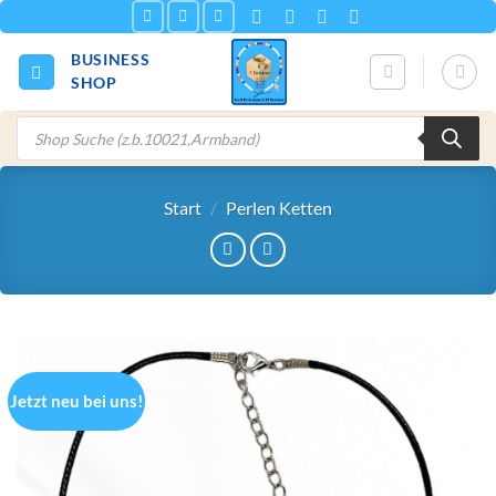
Zum
Inhalt
BUSINESS
springen
SHOP
Products
search
Start
/
Perlen Ketten
Jetzt neu bei uns!