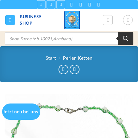
Zum
Inhalt
BUSINESS
springen
SHOP
Products
search
Start
/
Perlen Ketten
Jetzt neu bei uns!