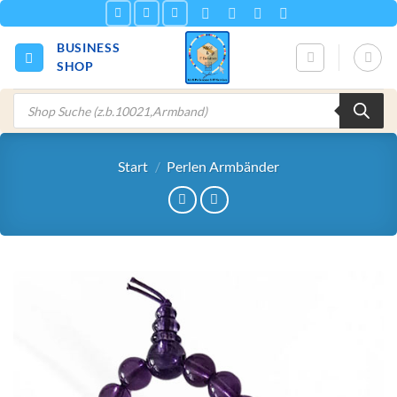
Zum
Inhalt
BUSINESS
springen
SHOP
Products
search
Start
/
Perlen Armbänder