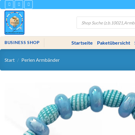
Zum
Inhalt
springen
Products
search
Startseite
Paketübersicht
BUSINESS SHOP
Start
/
Perlen Armbänder