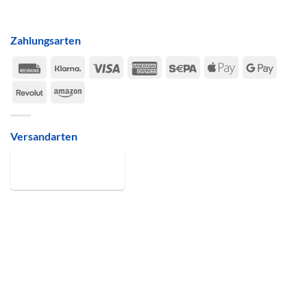
Zahlungsarten
Rechung
Klarna
Visa
American
Sepa
Apple
Google
Express
Pay
Pay
Revolut
Amazon
Versandarten