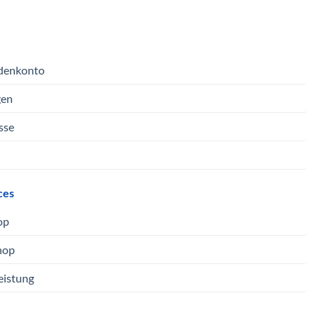
denkonto
gen
sse
ces
op
hop
eistung