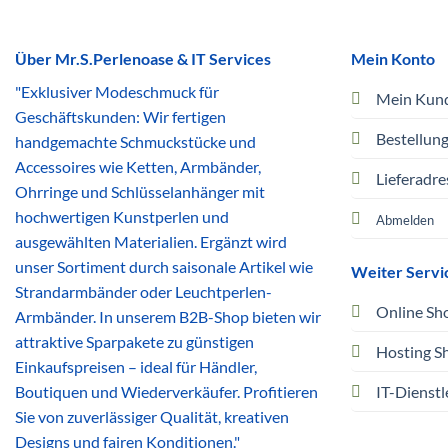
Über Mr.S.Perlenoase & IT Services
Mein Konto
"Exklusiver Modeschmuck für
Mein Kun
Geschäftskunden: Wir fertigen
Bestellun
handgemachte Schmuckstücke und
Accessoires wie Ketten, Armbänder,
Lieferadre
Ohrringe und Schlüsselanhänger mit
hochwertigen Kunstperlen und
Abmelden
ausgewählten Materialien. Ergänzt wird
unser Sortiment durch saisonale Artikel wie
Weiter Servi
Strandarmbänder oder Leuchtperlen-
Online Sh
Armbänder. In unserem B2B-Shop bieten wir
attraktive Sparpakete zu günstigen
Hosting S
Einkaufspreisen – ideal für Händler,
Boutiquen und Wiederverkäufer. Profitieren
IT-Dienstl
Sie von zuverlässiger Qualität, kreativen
Designs und fairen Konditionen."