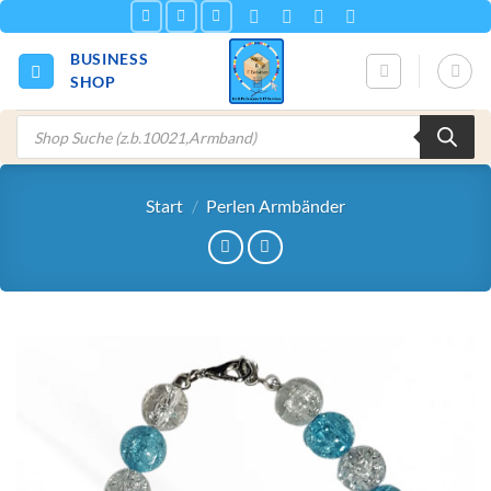
Zum
Inhalt
BUSINESS
springen
SHOP
Products
search
Start
/
Perlen Armbänder