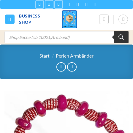
Zum
Inhalt
BUSINESS
springen
SHOP
Products
search
Start
/
Perlen Armbänder