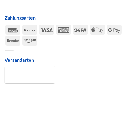
Zahlungsarten
Rechung
Klarna
Visa
American
Sepa
Apple
Google
Express
Pay
Pay
Revolut
Amazon
Versandarten