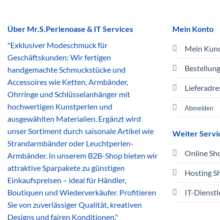
Über Mr.S.Perlenoase & IT Services
Mein Konto
"Exklusiver Modeschmuck für
Mein Kun
Geschäftskunden: Wir fertigen
Bestellun
handgemachte Schmuckstücke und
Accessoires wie Ketten, Armbänder,
Lieferadre
Ohrringe und Schlüsselanhänger mit
hochwertigen Kunstperlen und
Abmelden
ausgewählten Materialien. Ergänzt wird
unser Sortiment durch saisonale Artikel wie
Weiter Servi
Strandarmbänder oder Leuchtperlen-
Online Sh
Armbänder. In unserem B2B-Shop bieten wir
attraktive Sparpakete zu günstigen
Hosting S
Einkaufspreisen – ideal für Händler,
Boutiquen und Wiederverkäufer. Profitieren
IT-Dienstl
Sie von zuverlässiger Qualität, kreativen
Designs und fairen Konditionen."