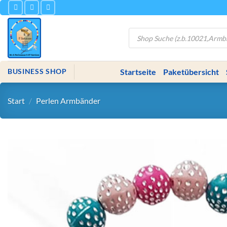
Zum
Inhalt
springen
Products
search
Startseite
Paketübersicht
BUSINESS SHOP
Start
/
Perlen Armbänder