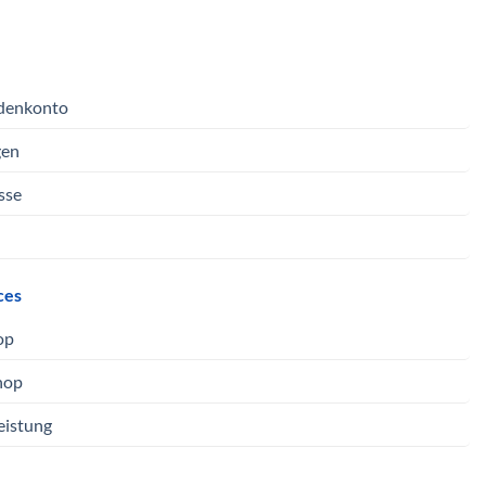
denkonto
gen
sse
ces
op
hop
eistung