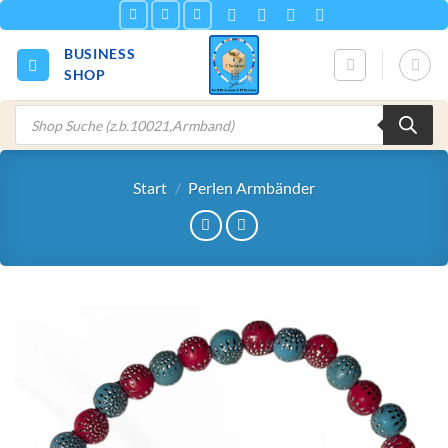
Zum
Inhalt
BUSINESS
springen
SHOP
Products
search
Start
/
Perlen Armbänder