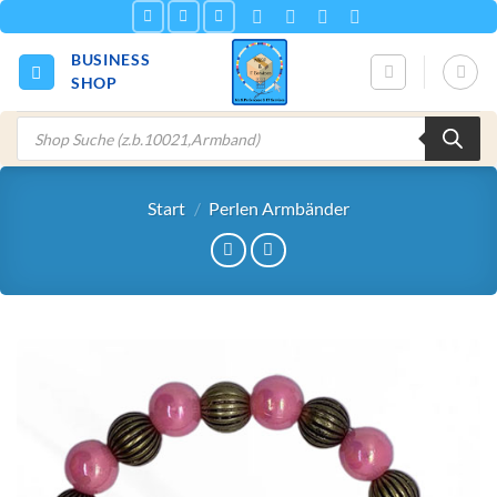
Zum
Inhalt
BUSINESS
springen
SHOP
Products
search
Start
/
Perlen Armbänder