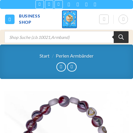
Zum
Inhalt
BUSINESS
springen
SHOP
Products
search
Start
/
Perlen Armbänder