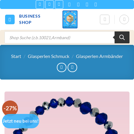
Zum
Inhalt
BUSINESS
springen
SHOP
Products
search
Start
/
Glasperlen Schmuck
/
Glasperlen Armbänder
-27%
Jetzt neu bei uns!