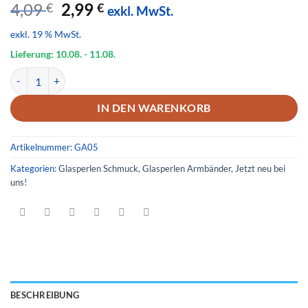
Ursprünglicher
Aktueller
4,09
2,99
€
€
exkl. MwSt.
Preis
Preis
exkl. 19 % MwSt.
war:
ist:
4,09 €
2,99 €.
Lieferung: 10.08.
- 11.08.
Glas Armband 05 Menge
IN DEN WARENKORB
Artikelnummer:
GA05
Kategorien:
Glasperlen Schmuck
,
Glasperlen Armbänder
,
Jetzt neu bei
uns!
BESCHREIBUNG