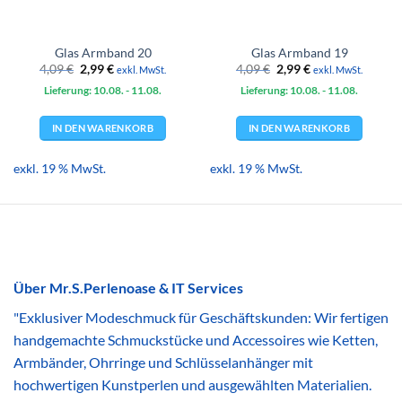
Glas Armband 20
Glas Armband 19
Ursprünglicher
Aktueller
Ursprünglicher
Aktueller
4,09
€
2,99
€
4,09
€
2,99
€
exkl. MwSt.
exkl. MwSt.
Preis
Preis
Preis
Preis
Lieferung: 10.08.
war:
ist:
- 11.08.
Lieferung: 10.08.
war:
ist:
- 11.08.
4,09 €
2,99 €.
4,09 €
2,99 €.
IN DEN WARENKORB
IN DEN WARENKORB
exkl. 19 % MwSt.
exkl. 19 % MwSt.
Über Mr.S.Perlenoase & IT Services
"Exklusiver Modeschmuck für Geschäftskunden: Wir fertigen
handgemachte Schmuckstücke und Accessoires wie Ketten,
Armbänder, Ohrringe und Schlüsselanhänger mit
hochwertigen Kunstperlen und ausgewählten Materialien.