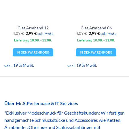
Glas Armband 12
Glas Armband 06
Ursprünglicher
Aktueller
Ursprünglicher
Aktueller
4,09
€
2,99
€
4,09
€
2,99
€
exkl. MwSt.
exkl. MwSt.
Preis
Preis
Preis
Preis
Lieferung: 10.08.
war:
ist:
- 11.08.
Lieferung: 10.08.
war:
ist:
- 11.08.
4,09 €
2,99 €.
4,09 €
2,99 €.
IN DEN WARENKORB
IN DEN WARENKORB
exkl. 19 % MwSt.
exkl. 19 % MwSt.
Über Mr.S.Perlenoase & IT Services
"Exklusiver Modeschmuck für Geschäftskunden: Wir fertigen
handgemachte Schmuckstücke und Accessoires wie Ketten,
Armbänder, Ohrringe und Schlüsselanhänger mit