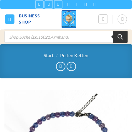
Zum
Inhalt
BUSINESS
springen
SHOP
Products
search
Start
/
Perlen Ketten