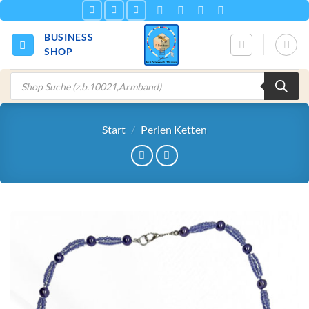
Zum
Inhalt
BUSINESS
springen
SHOP
Products
search
Start
/
Perlen Ketten