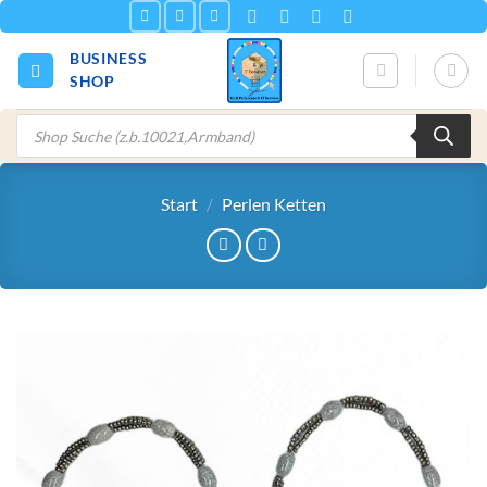
Zum
Inhalt
BUSINESS
springen
SHOP
Products
search
Start
/
Perlen Ketten