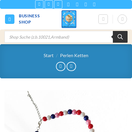
Zum
Inhalt
BUSINESS
springen
SHOP
Products
search
Start
/
Perlen Ketten