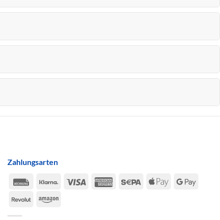
Zahlungsarten
Rechung
Klarna
Visa
American
Sepa
Apple
Google
Express
Pay
Pay
Revolut
Amazon