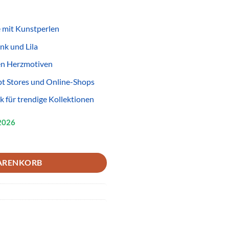
 mit Kunstperlen
nk und Lila
en Herzmotiven
pt Stores und Online-Shops
für trendige Kollektionen
2026
nten Herzen – Türkis, Orange, Pink & Lila für Wiederverkäufer Menge
ARENKORB