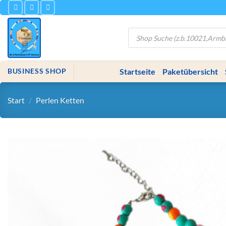
Zum
Inhalt
springen
Products
search
Startseite
Paketübersicht
BUSINESS SHOP
Start
/
Perlen Ketten