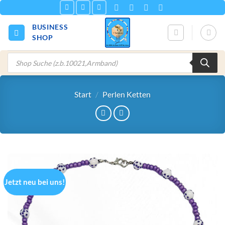
Zum
Inhalt
BUSINESS
springen
SHOP
Products
search
Start
/
Perlen Ketten
Jetzt neu bei uns!