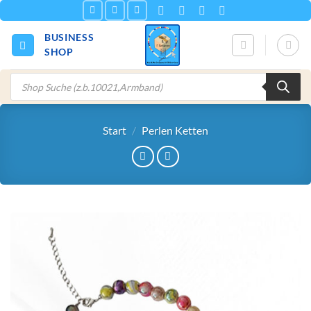
Zum
Inhalt
BUSINESS
springen
SHOP
Products
search
Start
/
Perlen Ketten